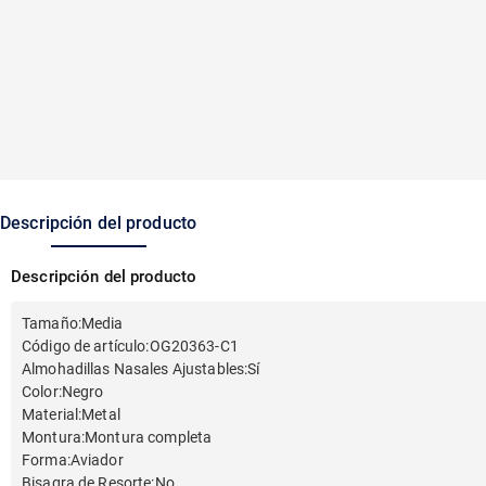
Descripción del producto
Descripción del producto
Tamaño
:
Media
Código de artículo
:
OG20363-C1
Almohadillas Nasales Ajustables
:
Sí
Color
:
Negro
Material
:
Metal
Montura
:
Montura completa
Forma
:
Aviador
Bisagra de Resorte
:
No