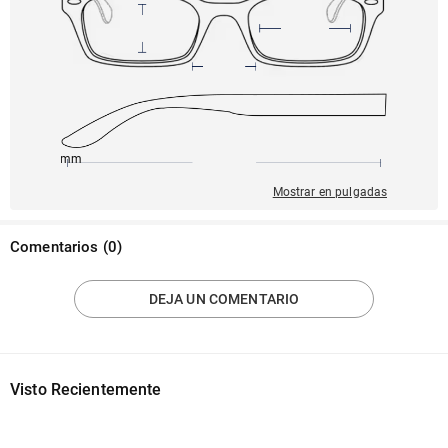
140mm
52mm
141mm
16mm
48mm
Mostrar en pulgadas
Comentarios
(
0
)
DEJA UN COMENTARIO
Visto Recientemente