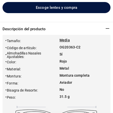
Escoge lentes y compra
Descripción del producto
Media
Tamaño
:
OG20363-C2
Código de artículo
:
Almohadillas Nasales
Sí
Ajustables
:
Rojo
Color
:
Metal
Material
:
Montura completa
Montura
:
Aviador
Forma
:
No
Bisagra de Resorte
:
31.5 g
Peso
: