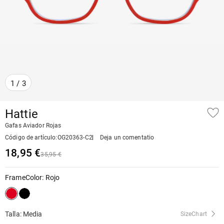
1
/
3
Hattie
Gafas Aviador Rojas
Código de artículo
:
OG20363-C2
Deja un comentatio
18,95 €
35,95 €
FrameColor
:
Rojo
Talla: Media
SizeChart