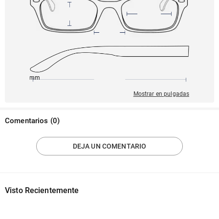
140mm
57mm
142mm
18mm
51mm
Mostrar en pulgadas
Comentarios
(
0
)
DEJA UN COMENTARIO
Visto Recientemente