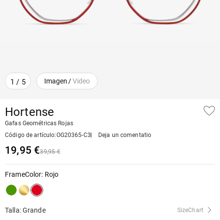
Imagen
/
Video
1
/
5
Hortense
Gafas Geométricas Rojas
Código de artículo
:
OG20365-C3
Deja un comentatio
19,95 €
39,95 €
FrameColor
:
Rojo
Talla: Grande
SizeChart