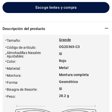
Escoge lentes y compra
Descripción del producto
Grande
Tamaño
:
OG20365-C3
Código de artículo
:
Almohadillas Nasales
Sí
Ajustables
:
Rojo
Color
:
Metal
Material
:
Montura completa
Montura
:
Geométrico
Forma
:
Sí
Bisagra de Resorte
:
28.2 g
Peso
: