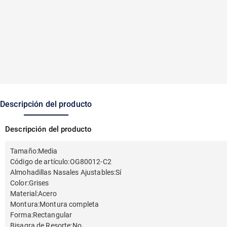
Descripción del producto
Descripción del producto
Tamaño
:
Media
Código de artículo
:
OG80012-C2
Almohadillas Nasales Ajustables
:
Sí
Color
:
Grises
Material
:
Acero
Montura
:
Montura completa
Forma
:
Rectangular
Bisagra de Resorte
:
No