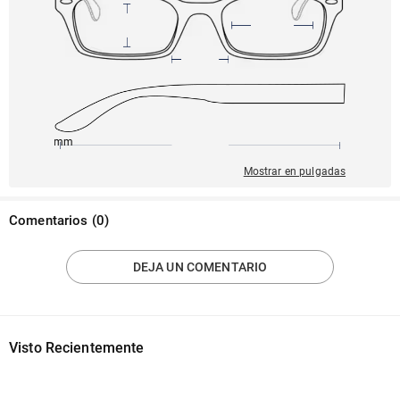
145mm
52mm
137mm
20mm
34mm
Mostrar en pulgadas
Comentarios
(
0
)
DEJA UN COMENTARIO
Visto Recientemente