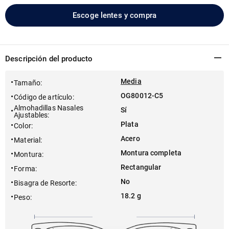
Escoge lentes y compra
Descripción del producto
Media
Tamaño
:
OG80012-C5
Código de artículo
:
Almohadillas Nasales
Sí
Ajustables
:
Plata
Color
:
Acero
Material
:
Montura completa
Montura
:
Rectangular
Forma
:
No
Bisagra de Resorte
:
18.2 g
Peso
: