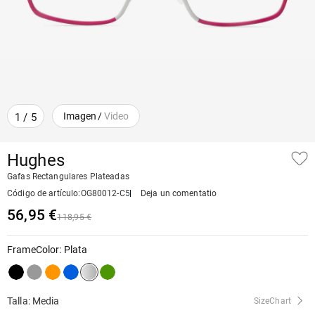
Imagen
/
Video
1
/
5
Hughes
Gafas Rectangulares Plateadas
Código de artículo
:
OG80012-C5
Deja un comentatio
56,95 €
118,95 €
FrameColor
:
Plata
Talla: Media
SizeChart