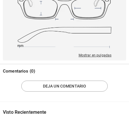
145mm
54mm
154mm
21mm
58mm
Mostrar en pulgadas
Comentarios
(
0
)
DEJA UN COMENTARIO
Visto Recientemente