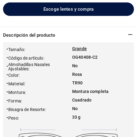
Escoge lentes y compra
Descripción del producto
Grande
Tamaño
:
OG40408-C2
Código de artículo
:
Almohadillas Nasales
No
Ajustables
:
Rosa
Color
:
TR90
Material
:
Montura completa
Montura
:
Cuadrado
Forma
:
No
Bisagra de Resorte
:
33 g
Peso
: