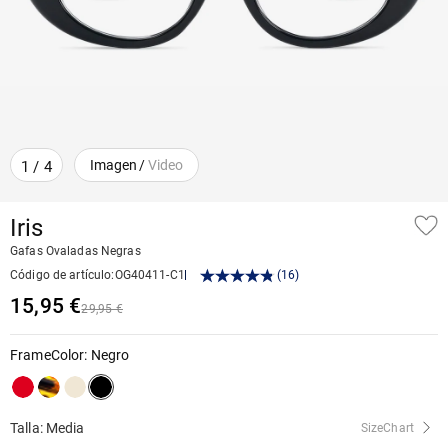
Imagen
/
Video
1
/
4
Iris
Gafas Ovaladas Negras
Código de artículo
:
OG40411-C1
(
16
)
15,95 €
29,95 €
FrameColor
:
Negro
Talla: Media
SizeChart