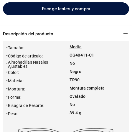
Escoge lentes y compra
Descripción del producto
Media
Tamaño
:
OG40411-C1
Código de artículo
:
Almohadillas Nasales
No
Ajustables
:
Negro
Color
:
TR90
Material
:
Montura completa
Montura
:
Ovalado
Forma
:
No
Bisagra de Resorte
:
39.4 g
Peso
: