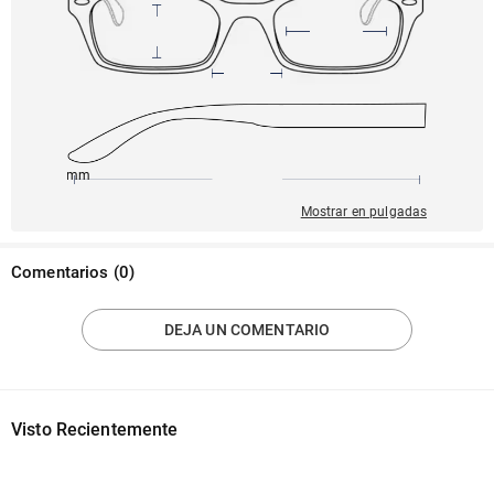
145mm
55mm
141mm
19mm
32mm
Mostrar en pulgadas
Comentarios
(
0
)
DEJA UN COMENTARIO
Visto Recientemente