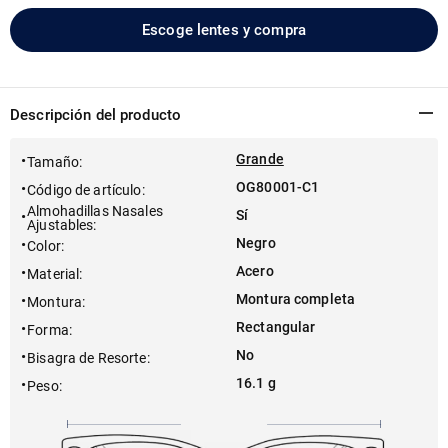
Escoge lentes y compra
Descripción del producto
Grande
Tamaño
:
OG80001-C1
Código de artículo
:
Almohadillas Nasales
Sí
Ajustables
:
Negro
Color
:
Acero
Material
:
Montura completa
Montura
:
Rectangular
Forma
:
No
Bisagra de Resorte
:
16.1 g
Peso
: