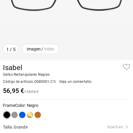
Imagen
/
Video
1
/
5
Isabel
Gafas Rectangulares Negras
Código de artículo
:
OG80001-C1
Deja un comentatio
56,95 €
118,95 €
FrameColor
:
Negro
Talla: Grande
SizeChart