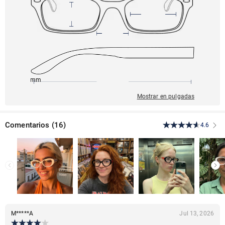
149mm
53mm
146mm
18mm
46mm
Mostrar en pulgadas
Comentarios
(
16
)
4.6
M*****A
Jul 13, 2026