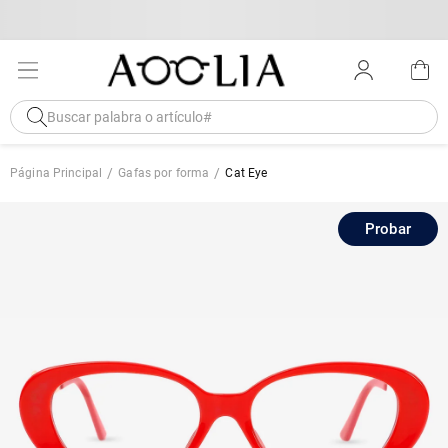
Página Principal
Gafas por forma
Cat Eye
Probar