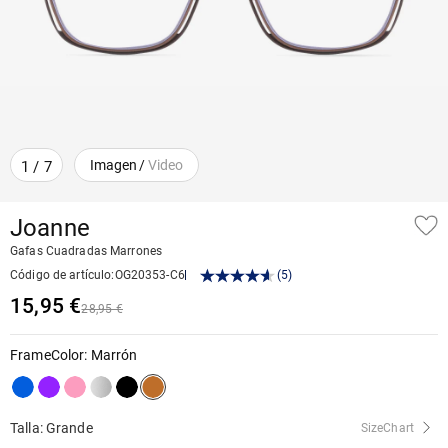
Imagen
/
Video
1
/
7
Joanne
Gafas Cuadradas Marrones
Código de artículo
:
OG20353-C6
(
5
)
15,95 €
28,95 €
FrameColor
:
Marrón
Talla: Grande
SizeChart