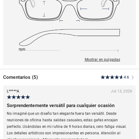
156mm
54mm
148mm
19mm
44mm
Mostrar en pulgadas
Comentarios
(
5
)
4.6
L*****A
Jul 13, 2026
Sorprendentemente versátil para cualquier ocasión
No imaginé que un diseño tan elegante fuera tan versátil. Desde
reuniones de oficina hasta salidas casuales, estas gafas encajan
perfecto. Usándolas en mi rutina de 9 horas diarias, cero fatiga visual.
Los detalles artísticos son impresionantes en persona. Atención al