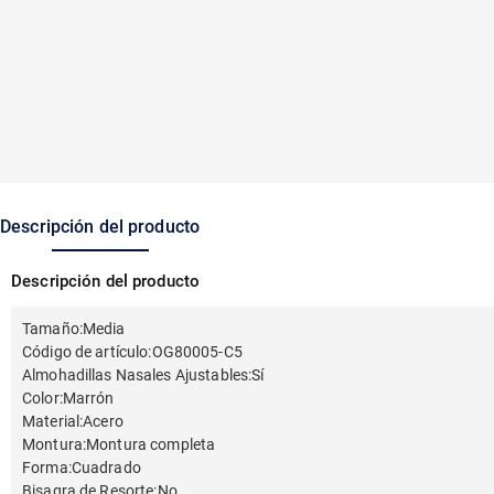
Descripción del producto
Descripción del producto
Tamaño
:
Media
Código de artículo
:
OG80005-C5
Almohadillas Nasales Ajustables
:
Sí
Color
:
Marrón
Material
:
Acero
Montura
:
Montura completa
Forma
:
Cuadrado
Bisagra de Resorte
:
No