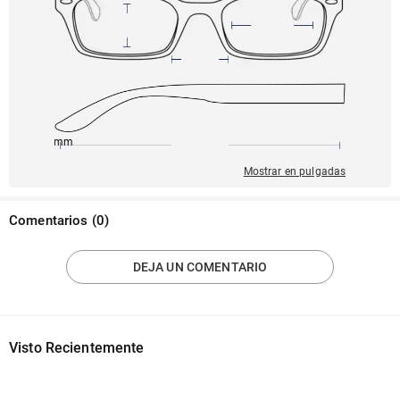
145mm
52mm
145mm
18mm
37mm
Mostrar en pulgadas
Comentarios
(
0
)
DEJA UN COMENTARIO
Visto Recientemente