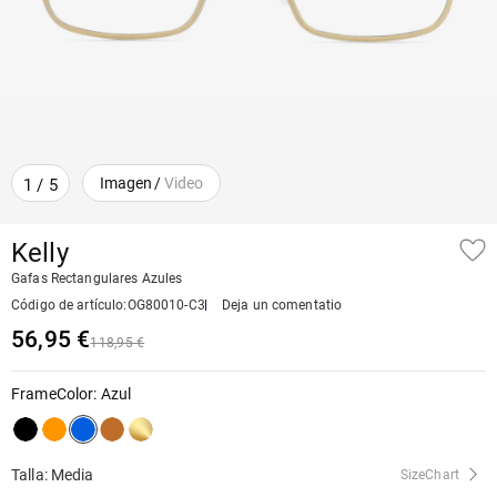
Imagen
/
Video
1
/
5
Kelly
Gafas Rectangulares Azules
Código de artículo
:
OG80010-C3
Deja un comentatio
56,95 €
118,95 €
FrameColor
:
Azul
Talla: Media
SizeChart