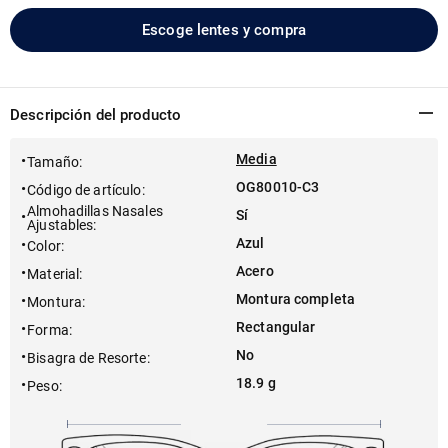
Escoge lentes y compra
Descripción del producto
Media
Tamaño
:
OG80010-C3
Código de artículo
:
Almohadillas Nasales
Sí
Ajustables
:
Azul
Color
:
Acero
Material
:
Montura completa
Montura
:
Rectangular
Forma
:
No
Bisagra de Resorte
:
18.9 g
Peso
: