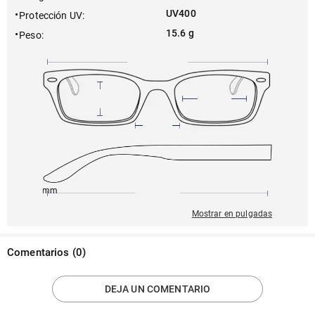
UV400
Protección UV
:
15.6 g
Peso
:
145mm
54mm
139mm
21mm
36mm
Mostrar en pulgadas
Comentarios
(
0
)
DEJA UN COMENTARIO