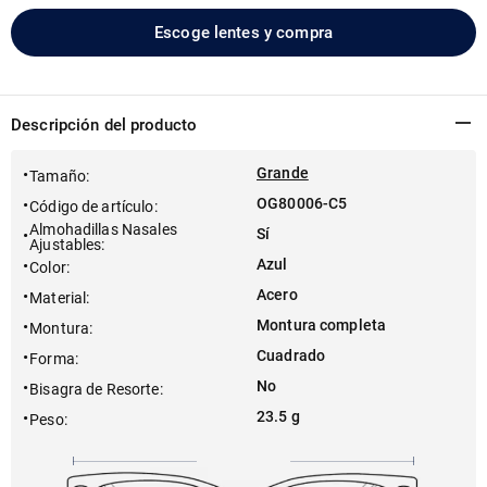
Escoge lentes y compra
Descripción del producto
Grande
Tamaño
:
OG80006-C5
Código de artículo
:
Almohadillas Nasales
Sí
Ajustables
:
Azul
Color
:
Acero
Material
:
Montura completa
Montura
:
Cuadrado
Forma
:
No
Bisagra de Resorte
:
23.5 g
Peso
: