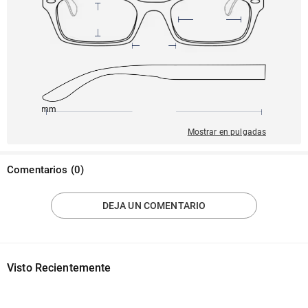
145mm
54mm
142mm
20mm
38mm
Mostrar en pulgadas
Comentarios
(
0
)
DEJA UN COMENTARIO
Visto Recientemente