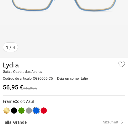
1
/
4
Lydia
Gafas Cuadradas Azules
Código de artículo
:
OG80006-C5
Deja un comentatio
56,95 €
118,95 €
FrameColor
:
Azul
Talla: Grande
SizeChart