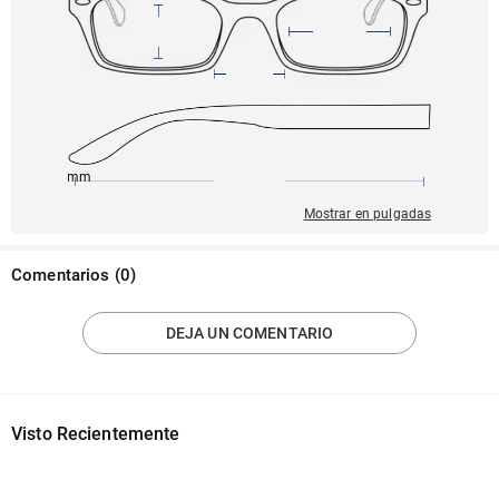
145mm
54mm
142mm
20mm
38mm
Mostrar en pulgadas
Comentarios
(
0
)
DEJA UN COMENTARIO
Visto Recientemente