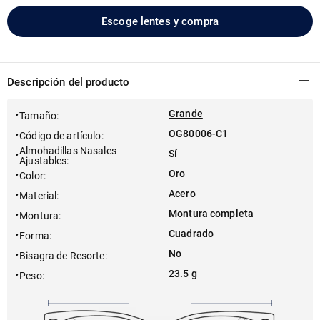
Escoge lentes y compra
Descripción del producto
Grande
Tamaño
:
OG80006-C1
Código de artículo
:
Almohadillas Nasales
Sí
Ajustables
:
Oro
Color
:
Acero
Material
:
Montura completa
Montura
:
Cuadrado
Forma
:
No
Bisagra de Resorte
:
23.5 g
Peso
: