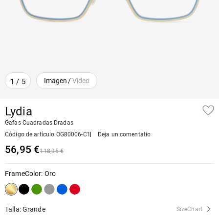
Imagen
/
Video
1
/
5
Lydia
Gafas Cuadradas Dradas
Código de artículo
:
OG80006-C1
Deja un comentatio
56,95 €
118,95 €
FrameColor
:
Oro
Talla: Grande
SizeChart