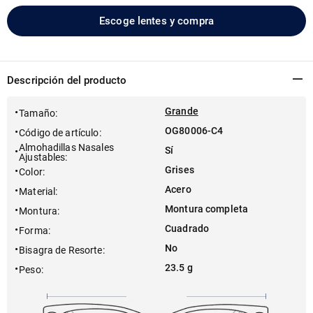
Escoge lentes y compra
Descripción del producto
Grande
Tamaño
:
OG80006-C4
Código de artículo
:
Almohadillas Nasales
Sí
Ajustables
:
Grises
Color
:
Acero
Material
:
Montura completa
Montura
:
Cuadrado
Forma
:
No
Bisagra de Resorte
:
23.5 g
Peso
: