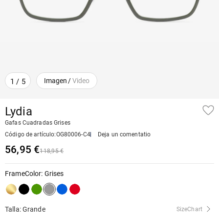
Imagen
/
Video
1
/
5
Lydia
Gafas Cuadradas Grises
Código de artículo
:
OG80006-C4
Deja un comentatio
56,95 €
118,95 €
FrameColor
:
Grises
Talla: Grande
SizeChart