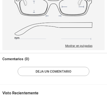
145mm
54mm
142mm
20mm
38mm
Mostrar en pulgadas
Comentarios
(
0
)
DEJA UN COMENTARIO
Visto Recientemente