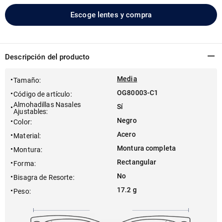
Escoge lentes y compra
Descripción del producto
Media
Tamaño
:
OG80003-C1
Código de artículo
:
Almohadillas Nasales
Sí
Ajustables
:
Negro
Color
:
Acero
Material
:
Montura completa
Montura
:
Rectangular
Forma
:
No
Bisagra de Resorte
:
17.2 g
Peso
: