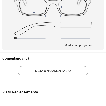
145mm
51mm
138mm
22mm
40mm
Mostrar en pulgadas
Comentarios
(
0
)
DEJA UN COMENTARIO
Visto Recientemente