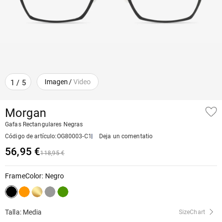
Imagen
/
Video
1
/
5
Morgan
Gafas Rectangulares Negras
Código de artículo
:
OG80003-C1
Deja un comentatio
56,95 €
118,95 €
FrameColor
:
Negro
Talla: Media
SizeChart