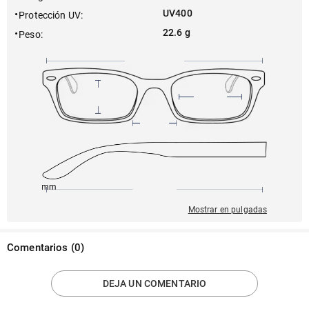
UV400
Protección UV
:
22.6 g
Peso
:
150mm
60mm
120mm
18mm
54mm
Mostrar en pulgadas
Comentarios
(
0
)
DEJA UN COMENTARIO