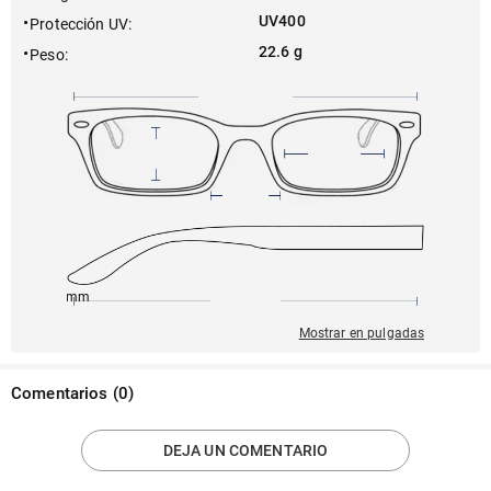
UV400
Protección UV
:
22.6 g
Peso
:
150mm
60mm
120mm
18mm
54mm
Mostrar en pulgadas
Comentarios
(
0
)
DEJA UN COMENTARIO