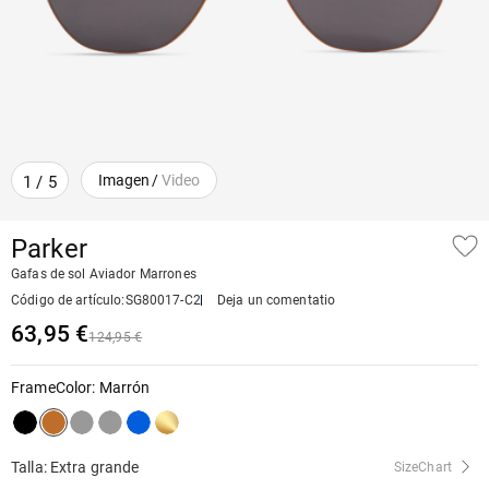
Imagen
/
Video
1
/
5
Parker
Gafas de sol Aviador Marrones
Código de artículo
:
SG80017-C2
Deja un comentatio
63,95 €
124,95 €
FrameColor
:
Marrón
Talla: Extra grande
SizeChart