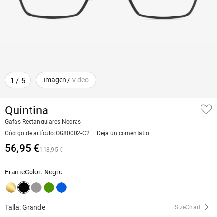
Imagen
/
Video
1
/
5
Quintina
Gafas Rectangulares Negras
Código de artículo
:
OG80002-C2
Deja un comentatio
56,95 €
118,95 €
FrameColor
:
Negro
Talla: Grande
SizeChart