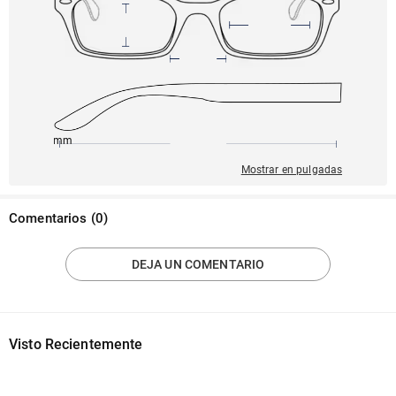
145mm
54mm
139mm
21mm
41mm
Mostrar en pulgadas
Comentarios
(
0
)
DEJA UN COMENTARIO
Visto Recientemente