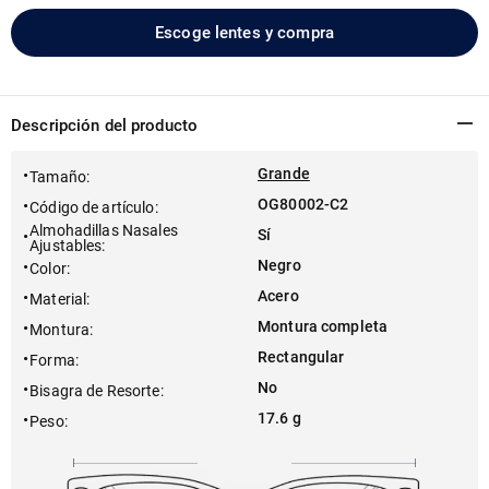
Escoge lentes y compra
Descripción del producto
Grande
Tamaño
:
OG80002-C2
Código de artículo
:
Almohadillas Nasales
Sí
Ajustables
:
Negro
Color
:
Acero
Material
:
Montura completa
Montura
:
Rectangular
Forma
:
No
Bisagra de Resorte
:
17.6 g
Peso
: