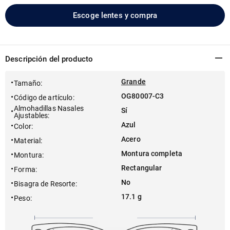
Escoge lentes y compra
Descripción del producto
Grande
Tamaño
:
OG80007-C3
Código de artículo
:
Almohadillas Nasales
Sí
Ajustables
:
Azul
Color
:
Acero
Material
:
Montura completa
Montura
:
Rectangular
Forma
:
No
Bisagra de Resorte
:
17.1 g
Peso
: