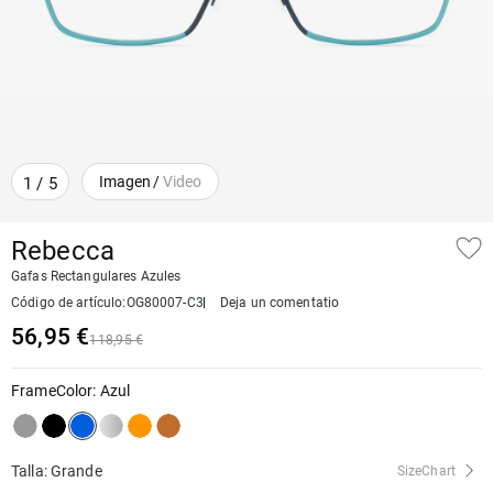
Imagen
/
Video
1
/
5
Rebecca
Gafas Rectangulares Azules
Código de artículo
:
OG80007-C3
Deja un comentatio
56,95 €
118,95 €
FrameColor
:
Azul
Talla: Grande
SizeChart