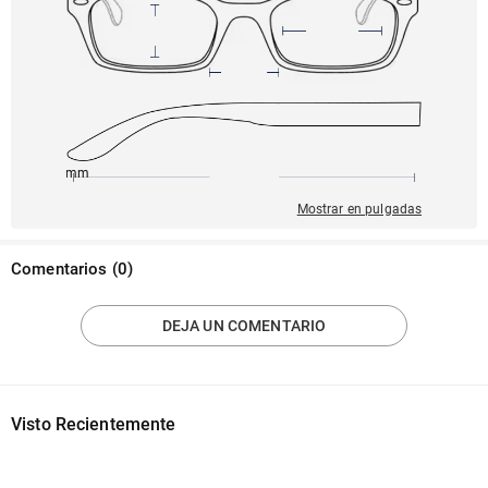
145mm
55mm
142mm
18mm
36mm
Mostrar en pulgadas
Comentarios
(
0
)
DEJA UN COMENTARIO
Visto Recientemente