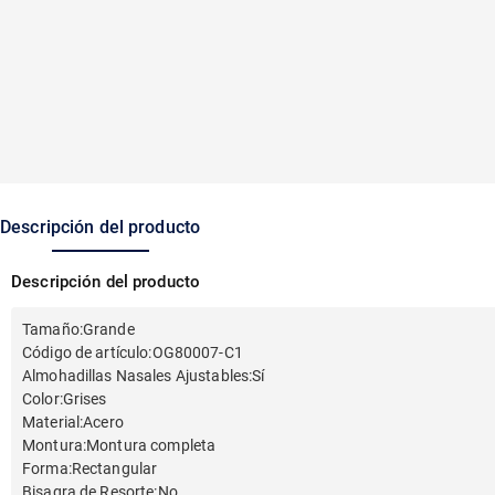
Descripción del producto
Descripción del producto
Tamaño
:
Grande
Código de artículo
:
OG80007-C1
Almohadillas Nasales Ajustables
:
Sí
Color
:
Grises
Material
:
Acero
Montura
:
Montura completa
Forma
:
Rectangular
Bisagra de Resorte
:
No