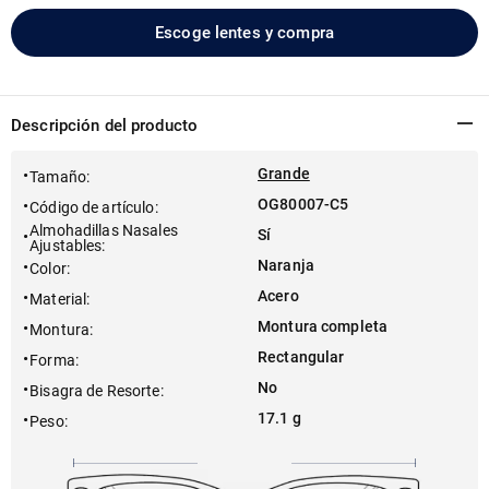
Escoge lentes y compra
Descripción del producto
Grande
Tamaño
:
OG80007-C5
Código de artículo
:
Almohadillas Nasales
Sí
Ajustables
:
Naranja
Color
:
Acero
Material
:
Montura completa
Montura
:
Rectangular
Forma
:
No
Bisagra de Resorte
:
17.1 g
Peso
: