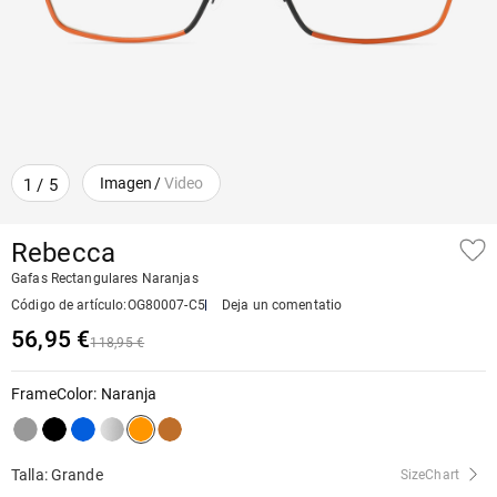
Imagen
/
Video
1
/
5
Rebecca
Gafas Rectangulares Naranjas
Código de artículo
:
OG80007-C5
Deja un comentatio
56,95 €
118,95 €
FrameColor
:
Naranja
Talla: Grande
SizeChart