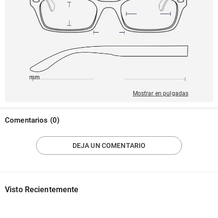
145mm
55mm
142mm
18mm
36mm
Mostrar en pulgadas
Comentarios
(
0
)
DEJA UN COMENTARIO
Visto Recientemente