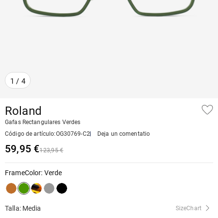
1
/
4
Roland
Gafas Rectangulares Verdes
Código de artículo
:
OG30769-C2
Deja un comentatio
59,95 €
123,95 €
FrameColor
:
Verde
Talla: Media
SizeChart