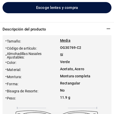
Escoge lentes y compra
Descripción del producto
Media
Tamaño
:
OG30769-C2
Código de artículo
:
Almohadillas Nasales
Sí
Ajustables
:
Verde
Color
:
Acetato, Acero
Material
:
Montura completa
Montura
:
Rectangular
Forma
:
No
Bisagra de Resorte
:
11.9 g
Peso
: