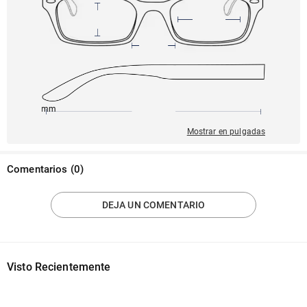
145mm
51mm
132mm
20mm
39mm
Mostrar en pulgadas
Comentarios
(
0
)
DEJA UN COMENTARIO
Visto Recientemente