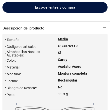
Escoge lentes y compra
Descripción del producto
Media
Tamaño
:
OG30769-C3
Código de artículo
:
Almohadillas Nasales
Sí
Ajustables
:
Carey
Color
:
Acetato, Acero
Material
:
Montura completa
Montura
:
Rectangular
Forma
:
No
Bisagra de Resorte
:
11.9 g
Peso
: