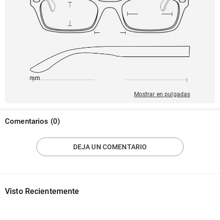
145mm
51mm
132mm
20mm
39mm
Mostrar en pulgadas
Comentarios
(
0
)
DEJA UN COMENTARIO
Visto Recientemente