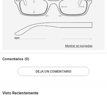
145mm
51mm
141mm
18mm
40mm
Mostrar en pulgadas
Comentarios
(
0
)
DEJA UN COMENTARIO
Visto Recientemente