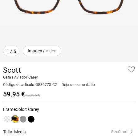
Imagen
/
Video
1
/
5
Scott
Gafas Aviador Carey
Código de artículo
:
OG30773-C2
Deja un comentatio
59,95 €
123,95 €
FrameColor
:
Carey
Talla: Media
SizeChart