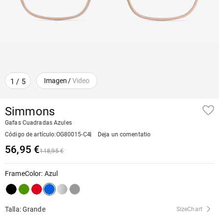
Imagen
/
Video
1
/
5
Simmons
Gafas Cuadradas Azules
Código de artículo
:
OG80015-C4
Deja un comentatio
56,95 €
118,95 €
FrameColor
:
Azul
Talla: Grande
SizeChart