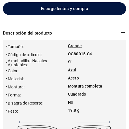
Escoge lentes y compra
Descripción del producto
Grande
Tamaño
:
OG80015-C4
Código de artículo
:
Almohadillas Nasales
Sí
Ajustables
:
Azul
Color
:
Acero
Material
:
Montura completa
Montura
:
Cuadrado
Forma
:
No
Bisagra de Resorte
:
19.8 g
Peso
: