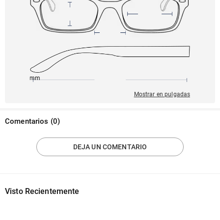
145mm
53mm
142mm
22mm
41mm
Mostrar en pulgadas
Comentarios
(
0
)
DEJA UN COMENTARIO
Visto Recientemente