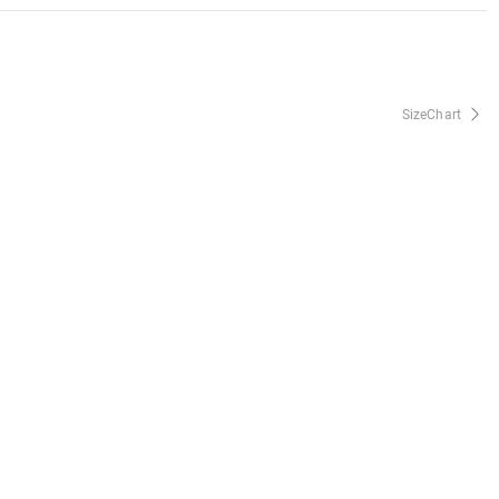
SizeChart
Preguntas Frecuentes