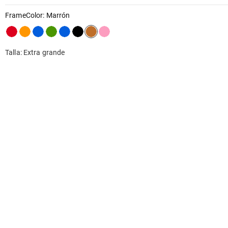
FrameColor
:
Marrón
Talla: Extra grande
Comentarios
COMENTARIO
0.0
PREGUNTA