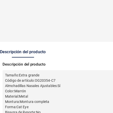
Descripción del producto
Descripción del producto
Tamaño
:
Extra grande
Código de artículo
:
OG20354-C7
Almohadillas Nasales Ajustables
:
Sí
Color
:
Marrón
Material
:
Metal
Montura
:
Montura completa
Forma
:
Cat Eye
Bisagra de Resorte
:
No