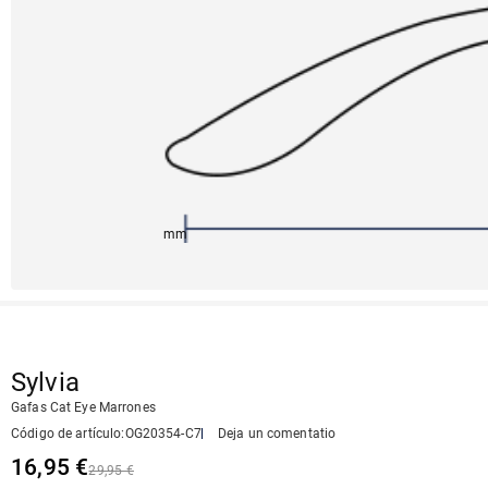
150mm
66mm
147mm
22mm
51mm
Sylvia
Gafas Cat Eye Marrones
Código de artículo
:
OG20354-C7
Deja un comentatio
16,95 €
29,95 €