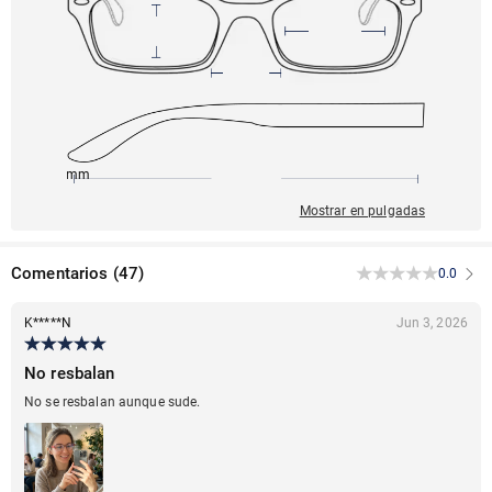
150mm
66mm
147mm
22mm
51mm
Mostrar en pulgadas
Comentarios
(
47
)
0.0
K*****N
Jun 3, 2026
No resbalan
No se resbalan aunque sude.