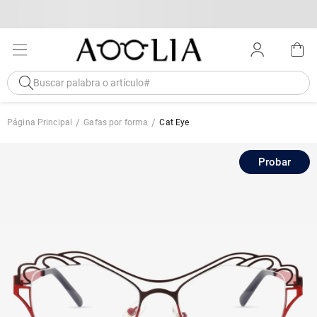
Página Principal
Gafas por forma
Cat Eye
Probar