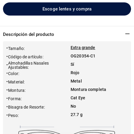
Escoge lentes y compra
Descripción del producto
Extra grande
Tamaño
:
OG20354-C1
Código de artículo
:
Almohadillas Nasales
Sí
Ajustables
:
Rojo
Color
:
Metal
Material
:
Montura completa
Montura
:
Cat Eye
Forma
:
No
Bisagra de Resorte
:
27.7 g
Peso
: