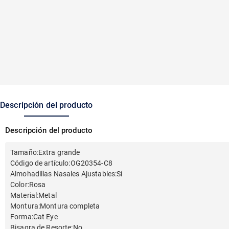
Descripción del producto
Descripción del producto
Tamaño
:
Extra grande
Código de artículo
:
OG20354-C8
Almohadillas Nasales Ajustables
:
Sí
Color
:
Rosa
Material
:
Metal
Montura
:
Montura completa
Forma
:
Cat Eye
Bisagra de Resorte
:
No