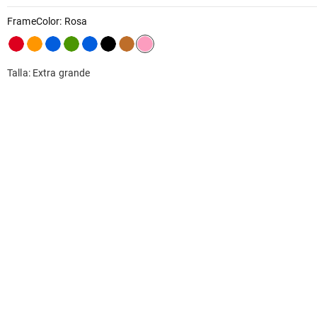
FrameColor
:
Rosa
Talla: Extra grande
Comentarios
COMENTARIO
0.0
PREGUNTA