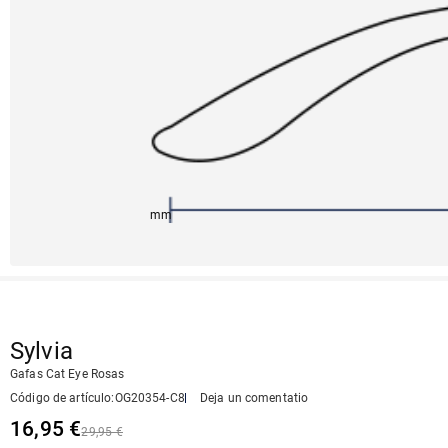
150mm
66mm
147mm
22mm
51mm
Sylvia
Gafas Cat Eye Rosas
Código de artículo
:
OG20354-C8
Deja un comentatio
16,95 €
29,95 €