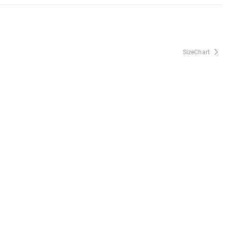
SizeChart
Preguntas Frecuentes