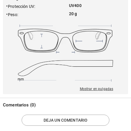
UV400
Protección UV
:
20 g
Peso
:
145mm
56mm
143mm
17mm
49mm
Mostrar en pulgadas
Comentarios
(
0
)
DEJA UN COMENTARIO