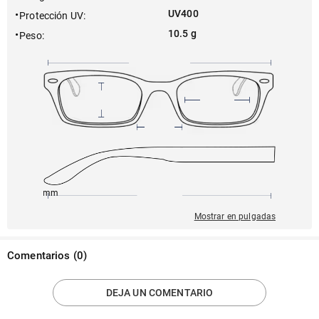
UV400
Protección UV
:
10.5 g
Peso
:
150mm
48mm
142mm
22mm
45mm
Mostrar en pulgadas
Comentarios
(
0
)
DEJA UN COMENTARIO